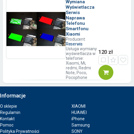
Wymiana
Wyświetlacza
Serwis
Naprawa
Telefonu
Smartfonu
Xiaomi
Producent:
Reserwis
Usługa wymiany
120 zł
wyświetlacza w
telefonie:
Xiaomi, Mi,
redmi, Redmi
Note, Poco,
Pocophone
Informacje
O sklepie
XIAOMI
Regulamin
HUAWEI
Kontakt
iPhone
Pomoc
Samsung
Polityka Prywatności
SONY