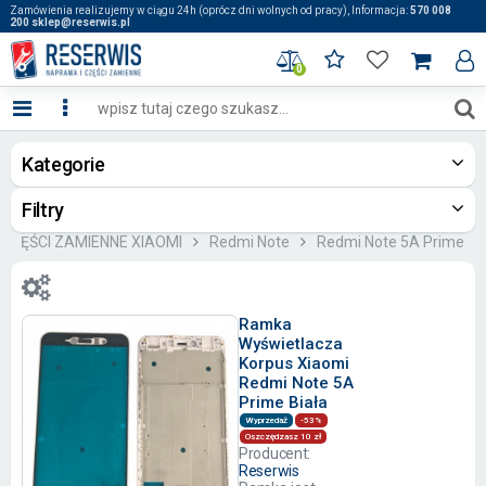
Zamówienia realizujemy w ciągu 24h (oprócz dni wolnych od pracy), Informacja:
570 008
200 sklep@reserwis.pl
0
Kategorie
Filtry
: CZĘŚCI ZAMIENNE XIAOMI
Redmi Note
Redmi Note 5A Prime
Ramka
Wyświetlacza
Korpus Xiaomi
Redmi Note 5A
Prime Biała
Wyprzedaż
-53%
Oszczędzasz 10 zł
Producent:
Reserwis