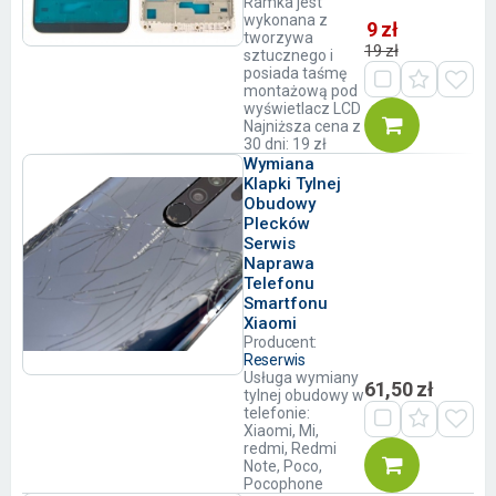
Ramka jest
wykonana z
9 zł
tworzywa
19 zł
sztucznego i
posiada taśmę
montażową pod
wyświetlacz LCD
Najniższa cena z
30 dni: 19 zł
Wymiana
Klapki Tylnej
Obudowy
Plecków
Serwis
Naprawa
Telefonu
Smartfonu
Xiaomi
Producent:
Reserwis
Usługa wymiany
61,50 zł
tylnej obudowy w
telefonie:
Xiaomi, Mi,
redmi, Redmi
Note, Poco,
Pocophone