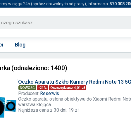
emy w ciągu 24h (oprócz dni wolnych od pracy), Informacja:
570 008 20
ci
Blog
rka (odnaleziono: 1400)
Oczko Aparatu Szkło Kamery Redmi Note 13 5G 
NOWOŚĆ
-21%
Oszczędzasz 4,01 zł
Producent:
Reserwis
Oczko aparatu, osłona obiektywu do Xiaomi Redmi Note
warstwa klejąca.
Najniższa cena z 30 dni: 19 zł