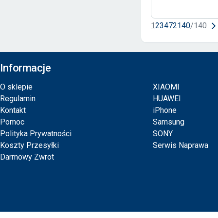
1
2
3
4
72
140
/
140
Informacje
O sklepie
XIAOMI
Regulamin
HUAWEI
Kontakt
iPhone
Pomoc
Samsung
Polityka Prywatności
SONY
Koszty Przesyłki
Serwis Naprawa
Darmowy Zwrot