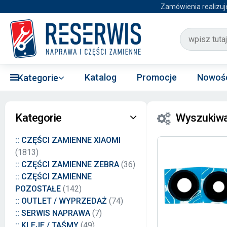
Zamówienia realizuj
Katalog
Promocje
Nowoś
Kategorie
Kategorie
Wyszukiwa
:: CZĘŚCI ZAMIENNE XIAOMI
(1813)
:: CZĘŚCI ZAMIENNE ZEBRA
(36)
:: CZĘŚCI ZAMIENNE
POZOSTAŁE
(142)
:: OUTLET / WYPRZEDAŻ
(74)
:: SERWIS NAPRAWA
(7)
:: KLEJE / TAŚMY
(49)