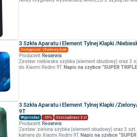
3 Szkła Aparatu i Element Tylnej Klapki /Niebie
Dostępność: Chwilowy brak
Producent:
Reserwis
Zestaw: niebieska szybka (element obudowy) oraz 3 szt
do Xiaomi Redmi 9T.
Napis na szybce "SUPER TRIPL
3 Szkła Aparatu i Element Tylnej Klapki /Zielon
9T
Wyprzedaż
-25%
Oszczędzasz 3 zł
Producent:
Reserwis
Zestaw: zielona szybka (element obudowy) oraz 3 szt. 
kamerę do Xiaomi Redmi 9T.
Napis na szybce "SUPE