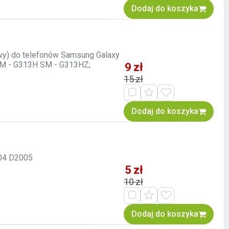
Dodaj do koszyka
kowy) do telefonów Samsung Galaxy
SM - G313H SM - G313HZ;
9 zł
15 zł
Dodaj do koszyka
004 D2005
5 zł
10 zł
Dodaj do koszyka