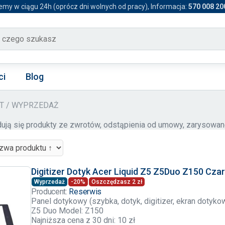
emy w ciągu 24h (oprócz dni wolnych od pracy), Informacja:
570 008 20
ci
Blog
ET / WYPRZEDAŻ
jdują się produkty ze zwrotów, odstąpienia od umowy, zarysowa
Digitizer Dotyk Acer Liquid Z5 Z5Duo Z150 Cza
Wyprzedaż
-20%
Oszczędzasz 2 zł
Producent:
Reserwis
Panel dotykowy (szybka, dotyk, digitizer, ekran dotyko
Z5 Duo Model: Z150
Najniższa cena z 30 dni: 10 zł