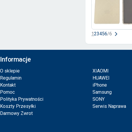
1
2
3
4
5
6
/
6
Informacje
O sklepie
XIAOMI
Regulamin
HUAWEI
Kontakt
iPhone
Pomoc
Samsung
Polityka Prywatności
SONY
Koszty Przesyłki
Serwis Naprawa
Darmowy Zwrot