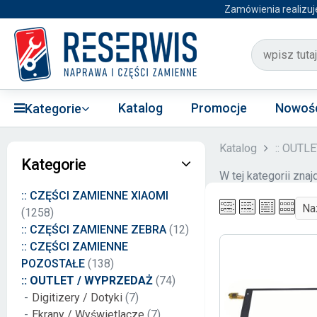
Zamówienia realizuj
Katalog
Promocje
Nowoś
Kategorie
Katalog
:: OUTL
Kategorie
W tej kategorii zna
:: CZĘŚCI ZAMIENNE XIAOMI
(1258)
:: CZĘŚCI ZAMIENNE ZEBRA
(12)
:: CZĘŚCI ZAMIENNE
POZOSTAŁE
(138)
:: OUTLET / WYPRZEDAŻ
(74)
Digitizery / Dotyki
(7)
Ekrany / Wyświetlacze
(7)