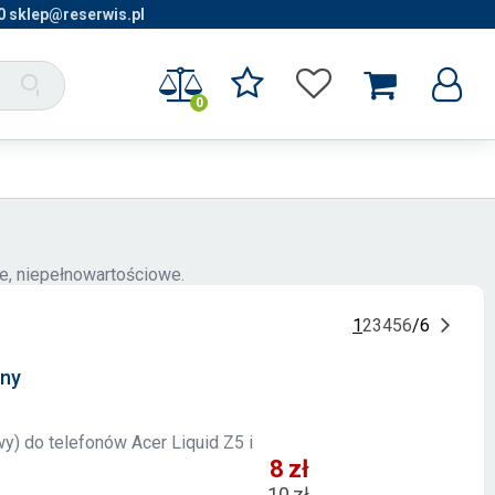
0 sklep@reserwis.pl
0
ne, niepełnowartościowe.
1
2
3
4
5
6
/
6
rny
wy) do telefonów Acer Liquid Z5 i
8 zł
10 zł