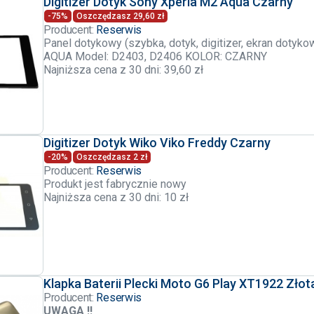
Digitizer Dotyk Sony Xperia M2 Aqua Czarny
-75%
Oszczędzasz 29,60 zł
Producent:
Reserwis
Panel dotykowy (szybka, dotyk, digitizer, ekran dotyk
AQUA Model: D2403, D2406 KOLOR: CZARNY
Najniższa cena z 30 dni: 39,60 zł
Digitizer Dotyk Wiko Viko Freddy Czarny
-20%
Oszczędzasz 2 zł
Producent:
Reserwis
Produkt jest fabrycznie nowy
Najniższa cena z 30 dni: 10 zł
Klapka Baterii Plecki Moto G6 Play XT1922 Zło
Producent:
Reserwis
UWAGA !!