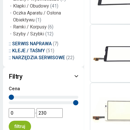
Klapki / Obudowy
(41)
Oczka Aparatu / Osłona
Obiektywu
(1)
Ramki / Korpusy
(6)
Szyby / Szybki
(12)
:: SERWIS NAPRAWA
(7)
:: KLEJE / TAŚMY
(51)
:: NARZĘDZIA SERWISOWE
(22)
Filtry
Cena
-