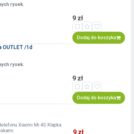
nych rysek.
9 zł
Dodaj do koszyka
ta OUTLET /1d
nych rysek.
9 zł
Dodaj do koszyka
 telefonu Xiaomi Mi 4S Klapka
askami.
9 zł