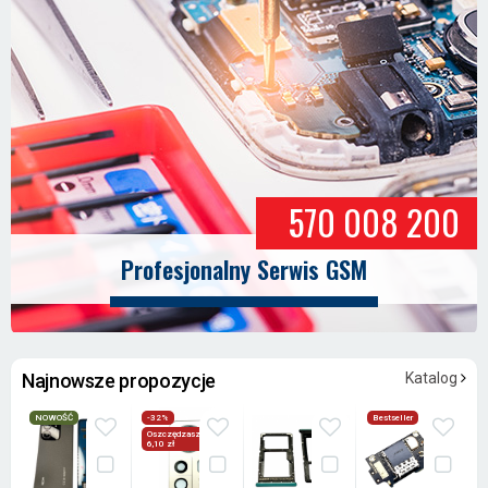
570 008 200
Profesjonalny Serwis GSM
Najnowsze propozycje
Katalog
NOWOŚĆ
-32%
Bestseller
Oszczędzasz
6,10 zł