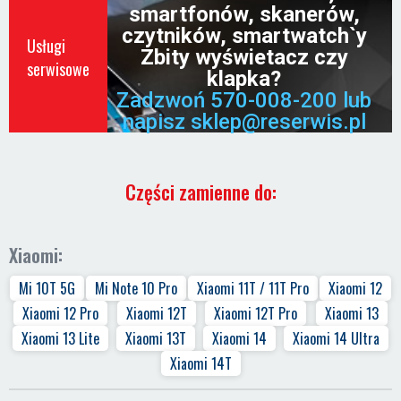
smartfonów, skanerów,
czytników, smartwatch`y
Usługi
Zbity wyświetacz czy
serwisowe
klapka?
Zadzwoń 570-008-200 lub
napisz sklep@reserwis.pl
Części zamienne do:
Xiaomi:
Mi 10T 5G
Mi Note 10 Pro
Xiaomi 11T / 11T Pro
Xiaomi 12
Xiaomi 12 Pro
Xiaomi 12T
Xiaomi 12T Pro
Xiaomi 13
Xiaomi 13 Lite
Xiaomi 13T
Xiaomi 14
Xiaomi 14 Ultra
Xiaomi 14T