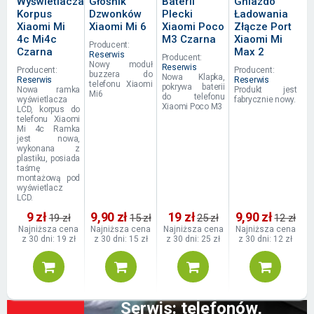
Wyświetlacza
Głośnik
Baterii
Gniazdo
Korpus
Dzwonków
Plecki
Ładowania
Xiaomi Mi
Xiaomi Mi 6
Xiaomi Poco
Złącze Port
4c Mi4c
M3 Czarna
Xiaomi Mi
Producent:
Czarna
Max 2
Reserwis
Producent:
Nowy moduł
Reserwis
Producent:
Producent:
buzzera do
Nowa Klapka,
Reserwis
Reserwis
telefonu Xiaomi
pokrywa baterii
Nowa ramka
Produkt jest
Mi6
do telefonu
wyświetlacza
fabrycznie nowy.
Xiaomi Poco M3
LCD, korpus do
telefonu Xiaomi
Mi 4c Ramka
jest nowa,
wykonana z
plastiku, posiada
taśmę
montażową pod
wyświetlacz
LCD.
9 zł
9,90 zł
19 zł
9,90 zł
19 zł
15 zł
25 zł
12 zł
Najniższa cena
Najniższa cena
Najniższa cena
Najniższa cena
z 30 dni: 19 zł
z 30 dni: 15 zł
z 30 dni: 25 zł
z 30 dni: 12 zł
Serwis: telefonów,