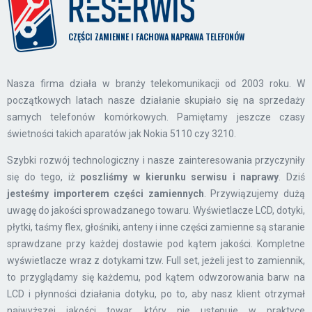
CZĘŚCI ZAMIENNE I FACHOWA NAPRAWA TELEFONÓW
Nasza firma działa w branży telekomunikacji od 2003 roku. W
początkowych latach nasze działanie skupiało się na sprzedaży
samych telefonów komórkowych. Pamiętamy jeszcze czasy
świetności takich aparatów jak Nokia 5110 czy 3210.
Szybki rozwój technologiczny i nasze zainteresowania przyczyniły
się do tego, iż
poszliśmy w kierunku serwisu i naprawy
. Dziś
jesteśmy importerem części zamiennych
. Przywiązujemy dużą
uwagę do jakości sprowadzanego towaru. Wyświetlacze LCD, dotyki,
płytki, taśmy flex, głośniki, anteny i inne części zamienne są staranie
sprawdzane przy każdej dostawie pod kątem jakości. Kompletne
wyświetlacze wraz z dotykami tzw. Full set, jeżeli jest to zamiennik,
to przyglądamy się każdemu, pod kątem odwzorowania barw na
LCD i płynności działania dotyku, po to, aby nasz klient otrzymał
najwyższej jakości towar, który nie ustępuje w praktyce