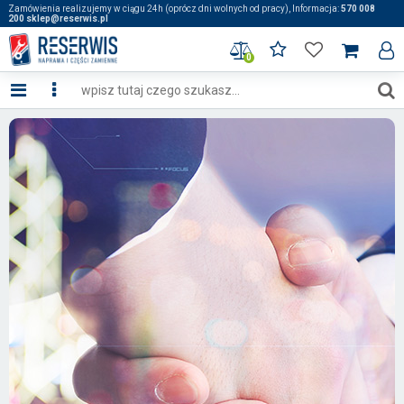
Zamówienia realizujemy w ciągu 24h (oprócz dni wolnych od pracy), Informacja:
570 008
200 sklep@reserwis.pl
0