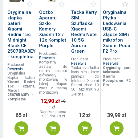
Oryginalna
Oczko
Tacka Karty
Oryginalna
klapka
Aparatu
SIM
Płytka
baterii
Szkło
Szufladka
Ładowania
Xiaomi
Kamery
Xiaomi
USB-C
Redmi 15c
Xiaomi 12 /
Redmi Note
Złącze SIM i
Midnight
12x Komplet
10 5G
mikrofon
Black CE
Purple
Aurora
Xiaomi Poco
25078RA3EY
Green
F2 Pro
Producent:
- kompletna
Reserwis
Producent:
Producent:
Kompletny
Reserwis
Reserwis
Producent:
zestaw do
Tacka, szufladka
Oryginalny port
Reserwis
osłony aparatu
karty sim i karty
ładowania
Oryginalna
głównego,
pamięci do
Xiaomi
klapka baterii
montowany w
telefonu Xiaomi
Pocophone F2
Xiaomi
Redmi
tylnej klapce
Redmi Note 10
Pro.
15c
- czarna.
wraz z taśmą
5G M2103K19G
Model:
montażową.
Zielona
25078RA3EY -
kompletna
12,90 zł
19
zł
Najniższa cena
65 zł
12 zł
39,99 zł
z 30 dni: 19 zł