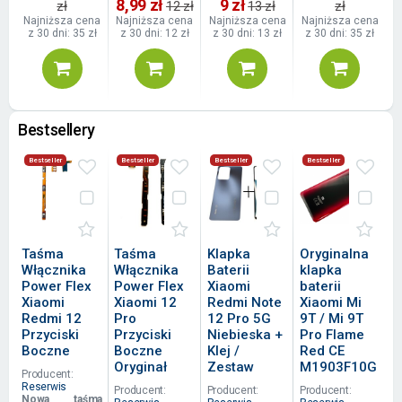
8,99 zł
9 zł
zł
12 zł
13 zł
zł
Najniższa cena
Najniższa cena
Najniższa cena
Najniższa cena
z 30 dni: 35 zł
z 30 dni: 12 zł
z 30 dni: 13 zł
z 30 dni: 35 zł
Bestsellery
Bestseller
Bestseller
Bestseller
Bestseller
Taśma
Taśma
Klapka
Oryginalna
Włącznika
Włącznika
Baterii
klapka
Power Flex
Power Flex
Xiaomi
baterii
Xiaomi
Xiaomi 12
Redmi Note
Xiaomi Mi
Redmi 12
Pro
12 Pro 5G
9T / Mi 9T
Przyciski
Przyciski
Niebieska +
Pro Flame
Boczne
Boczne
Klej /
Red CE
Oryginał
Zestaw
M1903F10G
Producent:
Reserwis
Producent:
Producent:
Producent:
Nowa taśma