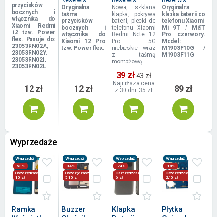
Reserwis
Reserwis
Reserwis
przycisków
Oryginalna
Nowa, szklana
Oryginalna
bocznych i
taśma
klapka, pokrywa
klapka baterii do
włącznika do
przycisków
baterii, plecki do
telefonu Xiaomi
Xiaomi Redmi
bocznych i
telefonu Xiaomi
Mi 9T / Mi9T
12 tzw. Power
włącznika do
Redmi Note 12
Pro czerwony.
flex. Pasuje do:
Xiaomi 12 Pro
Pro 5G
Model:
23053RN02A,
tzw. Power flex.
niebieskie wraz
M1903F10G /
23053RN02Y.
z taśmą
M1903F11G
23053RN02I,
montażową.
23053RN02L
39 zł
43 zł
Najniższa cena
12 zł
12 zł
89 zł
z 30 dni: 35 zł
Wyprzedaże
Wyprzedaż
Wyprzedaż
Wyprzedaż
Wyprzedaż
-53%
-34%
-24%
-18%
Oszczędzasz
Oszczędzasz
Oszczędzasz
Oszczędzasz
10 zł
5,10 zł
6 zł
2,10 zł
Ramka
Buzzer
Klapka
Płytka