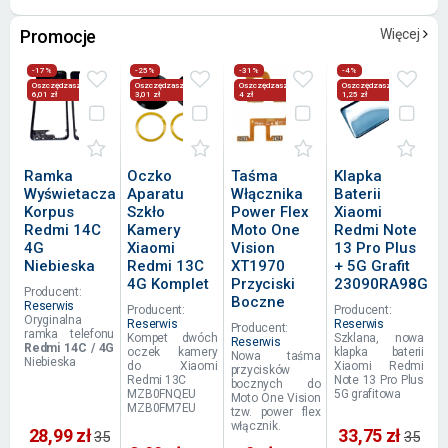
Promocje
Więcej
-17%
-25%
-31%
-4%
Oszczędzasz
Oszczędzasz
Oszczędzasz
Oszczędzasz
6,01 zł
3,01 zł
4 zł
1,25 zł
Ramka
Oczko
Taśma
Klapka
Wyświetacza
Aparatu
Włącznika
Baterii
Korpus
Szkło
Power Flex
Xiaomi
Redmi 14C
Kamery
Moto One
Redmi Note
4G
Xiaomi
Vision
13 Pro Plus
Niebieska
Redmi 13C
XT1970
+ 5G Grafit
4G Komplet
Przyciski
23090RA98G
Producent:
Boczne
Reserwis
Producent:
Producent:
Oryginalna
Reserwis
Reserwis
Producent:
ramka telefonu
Kompet dwóch
Szklana, nowa
Reserwis
Redmi 14C / 4G
oczek kamery
klapka baterii
Nowa taśma
Niebieska
do Xiaomi
Xiaomi Redmi
przycisków
Redmi 13C
Note 13 Pro Plus
bocznych do
MZB0FNQEU
5G grafitowa
Moto One Vision
MZB0FM7EU
tzw. power flex
włącznik.
28,99 zł
33,75 zł
35
35