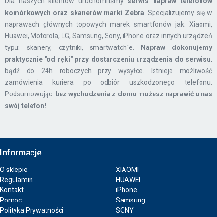
Dla naszych klientów uruchomiliśmy
serwis napraw telefonów
komórkowych oraz skanerów marki Zebra
. Specjalizujemy się w
naprawach głównych topowych marek smartfonów jak: Xiaomi,
Huawei, Motorola, LG, Samsung, Sony, iPhone oraz innych urządzeń
typu: skanery, czytniki, smartwatch`e.
Napraw dokonujemy
praktycznie "od ręki" przy dostarczeniu urządzenia do serwisu
,
bądź do 24h roboczych przy wysyłce. Istnieje możliwość
zamówienia kuriera po odbiór uszkodzonego telefonu.
Podsumowując:
bez wychodzenia z domu możesz naprawić u nas
swój telefon!
Informacje
O sklepie
XIAOMI
Regulamin
HUAWEI
Kontakt
iPhone
Pomoc
Samsung
Polityka Prywatności
SONY